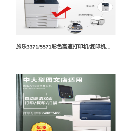
施乐3371/5571彩色高速打印机/复印机，多张复印/多张扫描，办公速度快