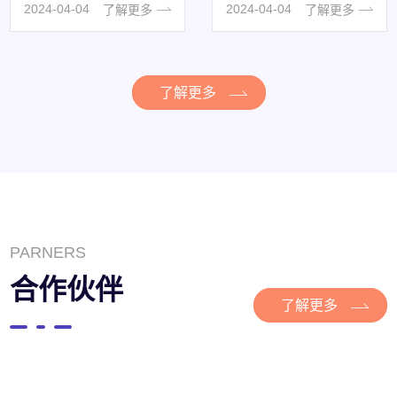
作环境中，办公设备的租
印机，但却不知道该如何
2024
-
04
-
04
2024
-
04
-
04
了解更多
了解更多
赁已经成为一种常见的选
选购。面对打印机的众多
择。租打印机···
参数。今天我···
了解更多
PARNERS
合作伙伴
了解更多